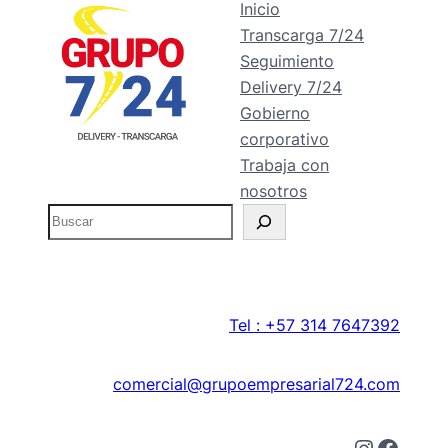
Inicio
Transcarga 7/24
Seguimiento
Delivery 7/24
Gobierno
corporativo
Trabaja con
nosotros
B
u
s
c
a
Tel : +57 314 7647392
r
comercial@grupoempresarial724.com
Instagram
Facebook